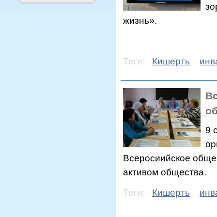
зо
жизнь».
Теги:
Кишерть
инв
Вс
о
9 
ор
Всеросиийское обще
активом общества.
Теги:
Кишерть
инв