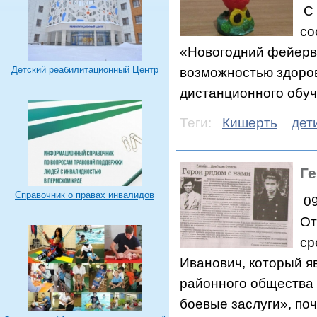
С 
со
«Новогодний фейерве
Детский реабилитационный Центр
возможностью здоров
дистанционного обуч
Теги:
Кишерть
дет
Ге
Справочник о правах инвалидов
09
От
ср
Иванович, который я
районного общества
боевые заслуги», по