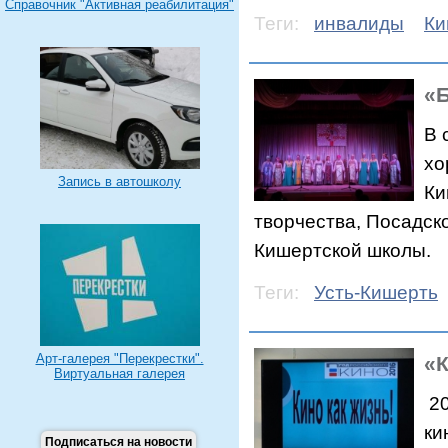
Справочник "Активная реабилитация"
Теги:
инвалиды
Ки
«Б
В 
хо
Запись в автошколу
Ки
творчества, Посадск
Кишертской школы.
Теги:
Усть-Кишерть
Арт-галерея "Перекрестки".
«К
Виртуальная галерея
20
ки
Подписаться на новости