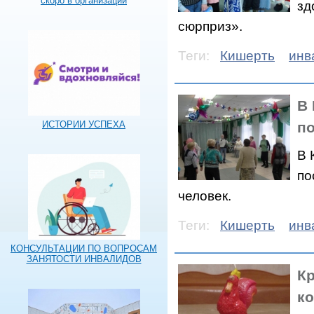
скоро в организации
зд
сюрприз».
Теги:
Кишерть
инв
В 
п
ИСТОРИИ УСПЕХА
В 
по
человек.
Теги:
Кишерть
инв
КОНСУЛЬТАЦИИ ПО ВОПРОСАМ
ЗАНЯТОСТИ ИНВАЛИДОВ
К
к