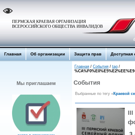
ПЕРМСКАЯ КРАЕВАЯ ОРГАНИЗАЦИЯ
ВСЕРОССИЙСКОГО ОБЩЕСТВА ИНВАЛИДОВ
Главная
Об организации
Защита прав
Доступная 
Главная
/
События
/
tag
/
%CA%F0%E0%E5%E2%EE%E9
События
Мы приглашаем
Выбранные по тегу «
Краевой с
II
ф
3 