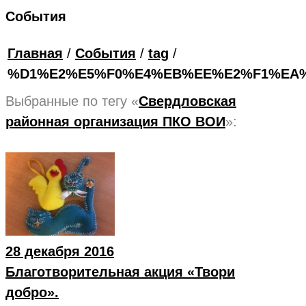
События
Главная
/
События
/
tag
/
%D1%E2%E5%F0%E4%EB%EE%E2%F1%EA
Выбранные по тегу «
Свердловская
районная организация ПКО ВОИ
»:
28 декабря 2016
Благотворительная акция «Твори
добро».