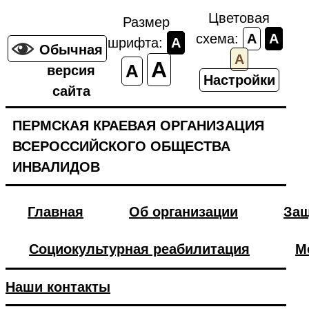
Цветовая
Размер
схема:
A
A
шрифта:
A
Обычная
A
A
A
версия
Настройки
сайта
ПЕРМСКАЯ КРАЕВАЯ ОРГАНИЗАЦИЯ
ВСЕРОССИЙСКОГО ОБЩЕСТВА
ИНВАЛИДОВ
Главная
Об организации
Защ
Социокультурная реабилитация
М
Наши контакты