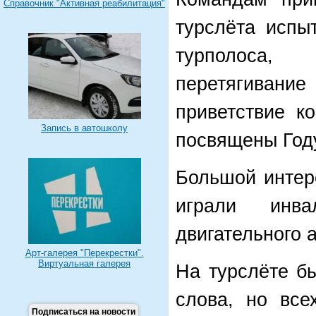
Справочник "Активная реабилитация"
турслёта испы
турполоса,
перетягивание
приветствие к
Запись в автошколу
посвящены Году
Большой интер
играли инв
двигательного 
Арт-галерея "Перекрестки".
Виртуальная галерея
На турслёте б
слова, но все
Подписаться на новости