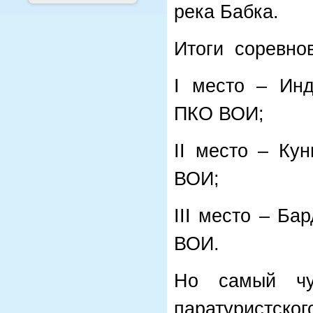
река Бабка.
Итоги соревнов
I место – Инд
ПКО ВОИ;
II место – Ку
ВОИ;
III место – Б
ВОИ.
Но самый чу
паратуристск