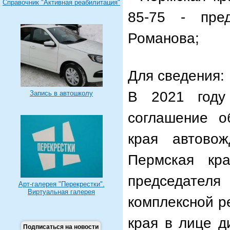
Справочник "Активная реабилитация"
85-75 - пре
Романова;
Для сведения:
В 2021 году
Запись в автошколу
соглашение о
края автово
Пермская кр
председате
Арт-галерея "Перекрестки".
Виртуальная галерея
комплексной р
края в лице д
Подписаться на новости