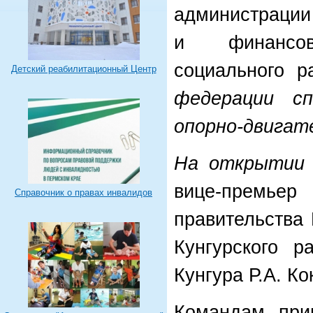
администрации
и финансов
социального р
Детский реабилитационный Центр
федерации с
опорно-двигат
На открытии 
вице-премь
Справочник о правах инвалидов
правительства 
Кунгурского р
Кунгура Р.А. К
Командам приш