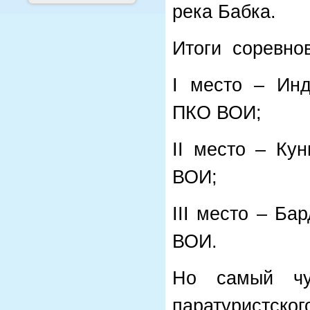
река Бабка.
Итоги соревнов
I место – Инд
ПКО ВОИ;
II место – Ку
ВОИ;
III место – Б
ВОИ.
Но самый чу
паратуристск