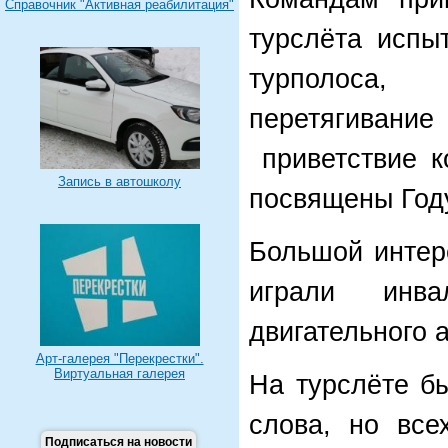
Справочник "Активная реабилитация"
турслёта испы
турполоса,
перетягивание
приветствие к
Запись в автошколу
посвящены Году
Большой интер
играли инв
двигательного 
Арт-галерея "Перекрестки".
Виртуальная галерея
На турслёте б
слова, но все
Подписаться на новости