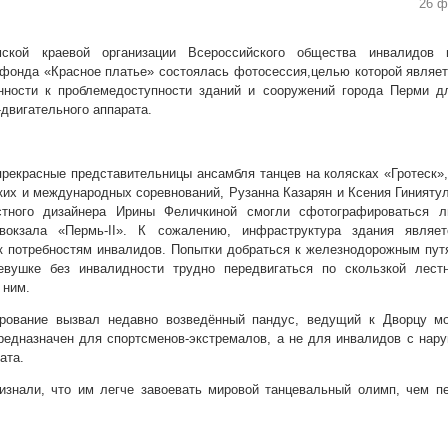
26 ф
ской краевой организации Всероссийского общества инвалидов и
 фонда «Красное платье» состоялась фотосессия,целью которой являе
нности к проблемедоступности зданий и сооружений города Перми д
двигательного аппарата.
прекрасные представительницы ансамбля танцев на колясках «Гротеск»
ких и международных соревнований, Рузанна Казарян и Ксения Гиният
стного дизайнера Ирины Феличкиной смогли сфотографироваться
вокзала «Пермь-II». К сожалению, инфраструктура здания являе
к потребностям инвалидов. Попытки добраться к железнодорожным пу
вушке без инвалидности трудно передвигаться по скользкой лест
 ним.
рование вызвал недавно возведённый пандус, ведущий к Дворцу м
редназначен для спортсменов-экстремалов, а не для инвалидов с нар
ата.
изнали, что им легче завоевать мировой танцевальный олимп, чем п