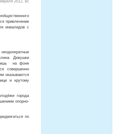
евраля 2012, вс
общественного
тся привлечение
ля инвалидов с
, неоднократные
уллина. Девушки
 лишь на фоне
тся совершенно
тям оказываются
нице и крутому
олодёжи города
ушением опорно-
ередвигаться по