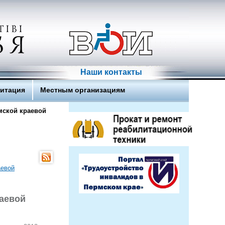
Наши контакты
литация
Местным организациям
мской краевой
раевой