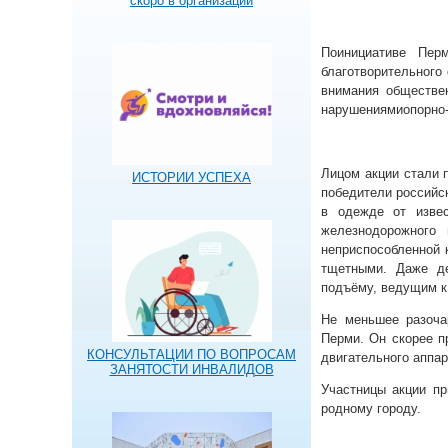
скоро в организации
Поинициативе Перм
благотворительного
внимания обществе
нарушениямиопорно-
Лицом акции стали 
ИСТОРИИ УСПЕХА
победители российс
в одежде от изве
железнодорожного 
неприспособленной 
тщетными. Даже де
подъёму, ведущим к
Не меньшее разоча
Перми. Он скорее п
КОНСУЛЬТАЦИИ ПО ВОПРОСАМ
двигательного аппар
ЗАНЯТОСТИ ИНВАЛИДОВ
Участницы акции пр
родному городу.