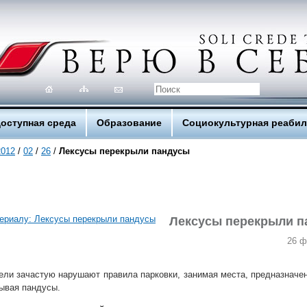
оступная среда
Образование
Социокультурная реаби
2012
/
02
/
26
/
Лексусы перекрыли пандусы
Лексусы перекрыли п
26 ф
ели зачастую нарушают правила парковки, занимая места, предназнач
рывая пандусы.