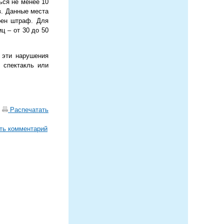
ься не менее 10
в. Данные места
рен штраф. Для
ц – от 30 до 50
 эти нарушения
 спектакль или
|
Распечатать
ть комментарий