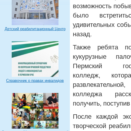
возможность побыв
было встретить
удивительных соб
Детский реабилитационный Центр
назад.
Также ребята по
кукурузные пало
Пермский госуд
колледж, кото
Справочник о правах инвалидов
развлекательной
колледжа расс
получить, поступив
После каждой эк
творческой реабил