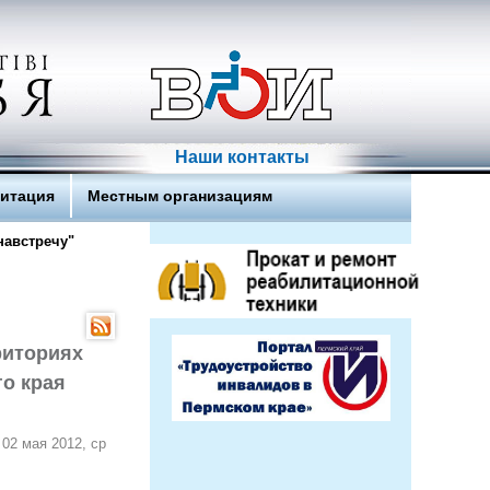
Наши контакты
литация
Местным организациям
навстречу"
риториях
о края
02 мая 2012, ср