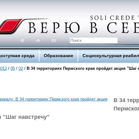
оступная среда
Образование
Социокультурная реаби
2012
/
05
/
02
/
В 34 территориях Пермского края пройдет акция "Шаг 
В 34 тер
Пермског
я "Шаг навстречу"