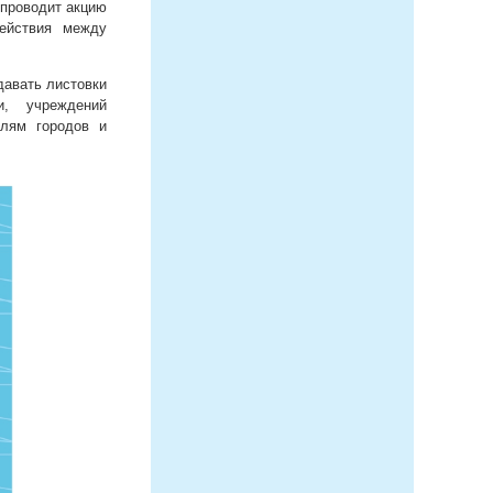
 проводит акцию
одействия между
давать листовки
и, учреждений
елям городов и