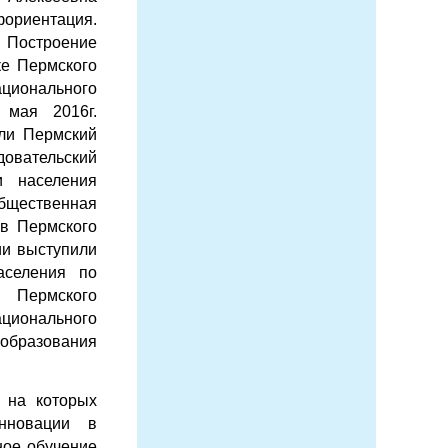
риентация.
Построение
ке Пермского
нального
 мая 2016г.
ли Пермский
довательский
и населения
щественная
ов Пермского
ии выступили
аселения по
 Пермского
нального
 образования
 на которых
нновации в
ное обучение