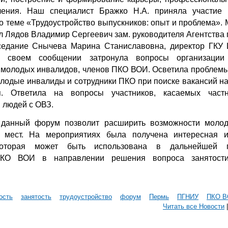
ления. Наш специалист Бражко Н.А. приняла участие 
по теме «Трудоустройство выпускников: опыт и проблема».
 Лядов Владимир Сергеевич зам. руководителя Агентства п
седание Снычева Марина Станиславовна, директор ГКУ 
 своем сообщении затронула вопросы организации
 молодых инвалидов, членов ПКО ВОИ. Осветила проблемы
лодые инвалиды и сотрудники ПКО при поиске вакансий на
я. Ответила на вопросы участников, касаемых част
 людей с ОВЗ.
о данный форум позволит расширить возможности моло
х мест. На мероприятиях была получена интересная и
оторая может быть использована в дальнейшей пр
ПКО ВОИ в направлении решения вопроса занятост
ость
занятость
трудоустройство
форум
Пермь
ПГНИУ
ПКО 
Читать все Новости