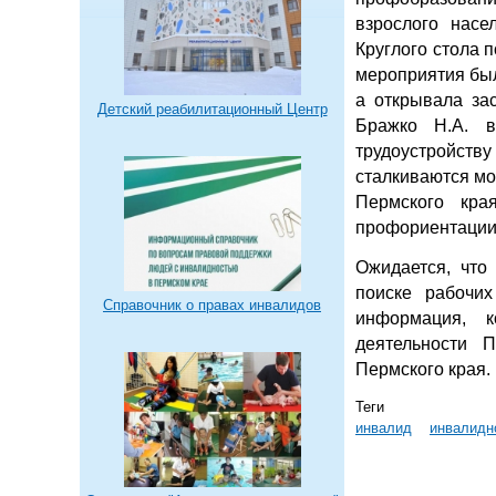
взрослого насе
Круглого стола 
мероприятия был
а открывала за
Детский реабилитационный Центр
Бражко Н.А. в
трудоустройству
сталкиваются мо
Пермского кра
профориентации
Ожидается, чт
поиске рабочи
Справочник о правах инвалидов
информация, к
деятельности 
Пермского края.
Теги
инвалид
инвалидн