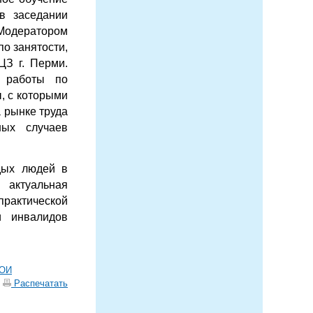
в заседании
 Модератором
о занятости,
ЦЗ г. Перми.
 работы по
, с которыми
 рынке труда
ных случаев
дых людей в
 актуальная
актической
и инвалидов
ВОИ
|
Распечатать