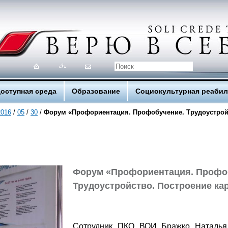
оступная среда
Образование
Социокультурная реаби
2016
/
05
/
30
/
Форум «Профориентация. Профобучение. Трудоустрой
Форум «Профориентация. Профо
Трудоустройство. Построение ка
Сотрудник ПКО ВОИ Бражко Наталья