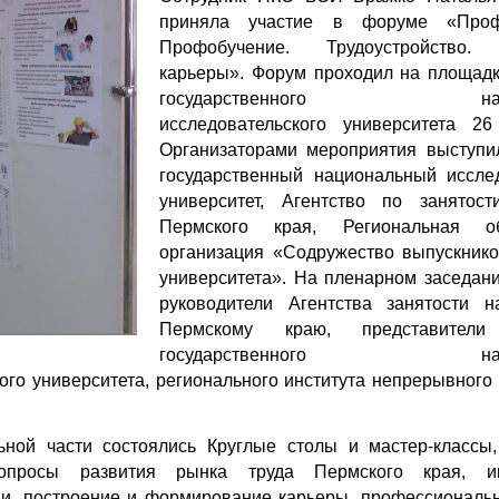
приняла участие в форуме «Профо
Профобучение. Трудоустройство. 
карьеры». Форум проходил на площад
государственного нацио
исследовательского университета 26
Организаторами мероприятия выступи
государственный национальный иссле
университет, Агентство по занятост
Пермского края, Региональная об
организация «Содружество выпускник
университета». На пленарном заседан
руководители Агентства занятости н
Пермскому краю, представители
государственного нацио
ого университета, регионального института непрерывного
ной части состоялись Круглые столы и мастер-классы,
вопросы развития рынка труда Пермского края, и
и, построение и формирование карьеры, профессиональ