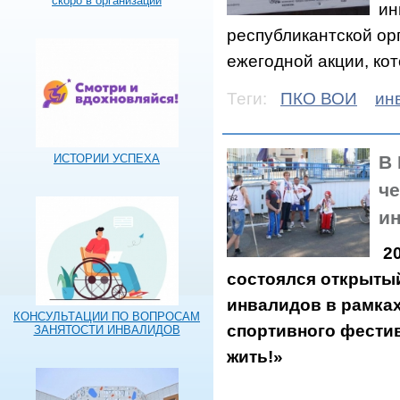
скоро в организации
ин
республикантской о
ежегодной акции, ко
Теги:
ПКО ВОИ
ин
В
ИСТОРИИ УСПЕХА
че
и
20
состоялся открытый
инвалидов в рамках
КОНСУЛЬТАЦИИ ПО ВОПРОСАМ
спортивного фестив
ЗАНЯТОСТИ ИНВАЛИДОВ
жить!»