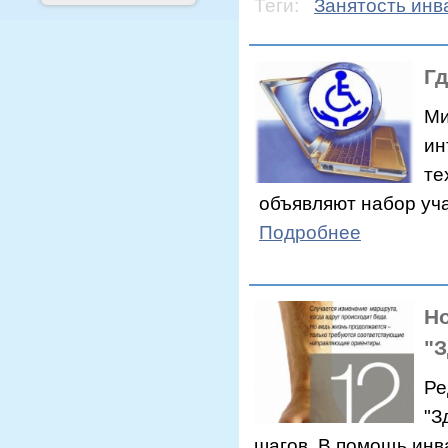
Теги:
Занятость инв
Гд
Ми
ин
те
объявляют набор уча
Подробнее
Н
"З
Ре
"З
шагов. В помощь инв