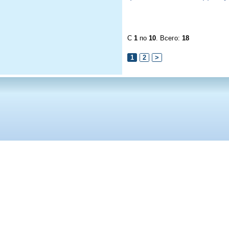
С
1
по
10
. Всего:
18
1
2
>