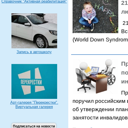
Справочник "Активная реабилитация"
21
л
21
Вс
(World Down Syndrom
Запись в автошколу
П
п
и
Пр
поручил российским 
Арт-галерея "Перекрестки".
Виртуальная галерея
об утверждении пла
занятости инвалидов
Подписаться на новости