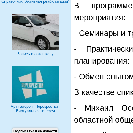
Справочник "Активная реабилитация"
В программ
мероприятия:
- Семинары и т
- Практическ
Запись в автошколу
планирования;
- Обмен опытом
В качестве спи
- Михаил Осо
Арт-галерея "Перекрестки".
Виртуальная галерея
областной общ
Подписаться на новости