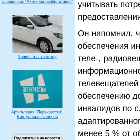
Справочник "Активная реабилитация"
учитывать потр
предоставлении
Он напомнил, ч
обеспечения и
теле-, радиове
Запись в автошколу
информационно
телевещателей 
обеспечению до
инвалидов по 
Арт-галерея "Перекрестки".
Виртуальная галерея
адаптированног
менее 5 % от о
Подписаться на новости