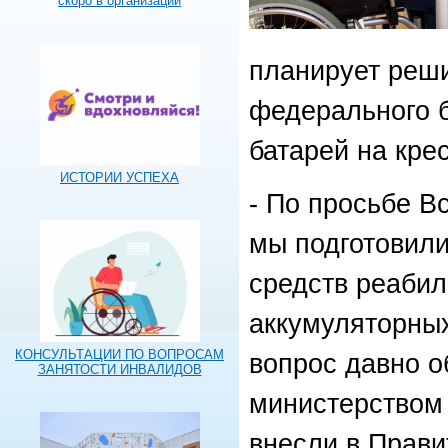
скоро в организации
планирует реши
федерального 
батарей на кре
ИСТОРИИ УСПЕХА
- По просьбе В
мы подготовили
средств реабил
аккумуляторных
КОНСУЛЬТАЦИИ ПО ВОПРОСАМ
вопрос давно о
ЗАНЯТОСТИ ИНВАЛИДОВ
министерством
внесли в Прави