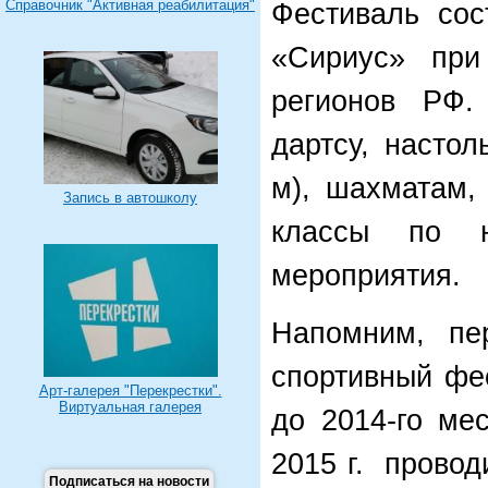
Справочник "Активная реабилитация"
Фестиваль сос
«Сириус» при 
регионов РФ.
дартсу, настол
м), шахматам,
Запись в автошколу
классы по н
мероприятия.
Напомним, пер
спортивный фе
Арт-галерея "Перекрестки".
Виртуальная галерея
до 2014-го ме
2015 г. прово
Подписаться на новости