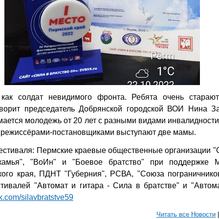
как солдат невидимого фронта. Ребята очень старают
говорит председатель Добрянской городской ВОИ Нина З
мается молодежь от 20 лет с разными видами инвалидности
а режиссёрами-постановщиками выступают две мамы.
естиваля: Пермские краевые общественные организации "
камья", "ВоИн" и "Боевое братство" при поддержке М
кого края, ПДНТ "Губерния", РСВА, "Союза пограничнико
тивалей "Автомат и гитара - Сила в братстве" и "Автома
vk.com/silavbratstve59
Читать все Новости