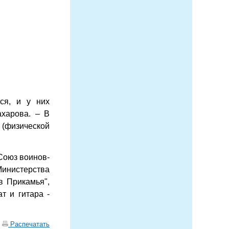
ся, и у них
ахарова. – В
 (физической
Союз воинов-
инистерства
в Прикамья",
т и гитара -
|
Распечатать