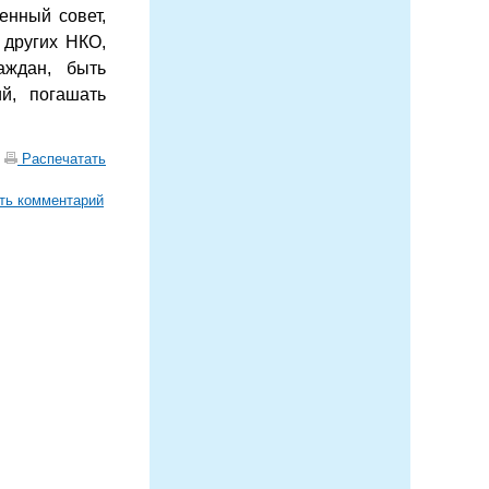
нный совет,
 других НКО,
аждан, быть
й, погашать
|
Распечатать
ть комментарий