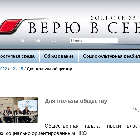
оступная среда
Образование
Социокультурная реаби
2022
/
12
/
15
/
Для пользы обществу
Для пользы обществу
15 
Общественная палата просит власт
ки социально ориентированным НКО.