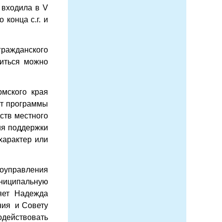
входила в V
 конца с.г. и
гражданского
миться можно
мского края
ют программы
ств местного
ия поддержки
характер или
оуправления
униципальную
яет Надежда
ния и Совету
действовать