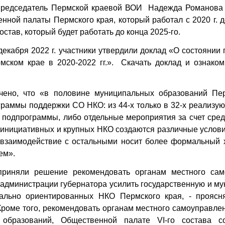
председатель Пермской краевой ВОИ Надежда Романова 
нной палаты Пермского края, который работал с 2020 г. до
став, который будет работать до конца 2025-го.
декабря 2022 г. участники утвердили доклад «О состоянии 
мском крае в 2020-2022 гг.». Скачать доклад и ознако
чено, что «в половине муниципальных образований Пер
граммы поддержки СО НКО: из 44-х только в 32-х реализу
 подпрограммы, либо отдельные мероприятия за счет сред
 инициативных и крупных НКО создаются различные услов
 взаимодействие с остальными носит более формальный 
ем».
приняли решение рекомендовать органам местного сам
 администрации губернатора усилить государственную и м
ально ориентированных НКО Пермского края, - проясн
Кроме того, рекомендовать органам местного самоуправле
 образований, Общественной палате VI-го состава со