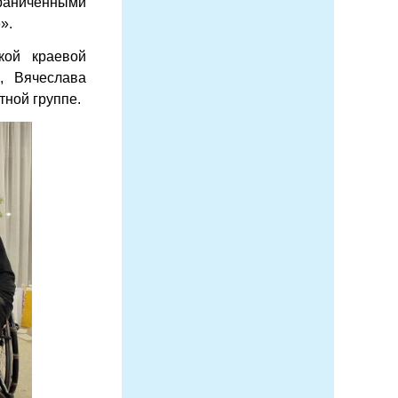
аниченными
».
кой краевой
, Вячеслава
тной группе.