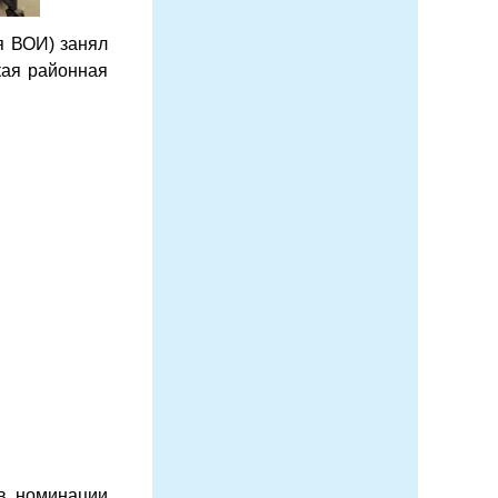
я ВОИ) занял
кая районная
 в номинации