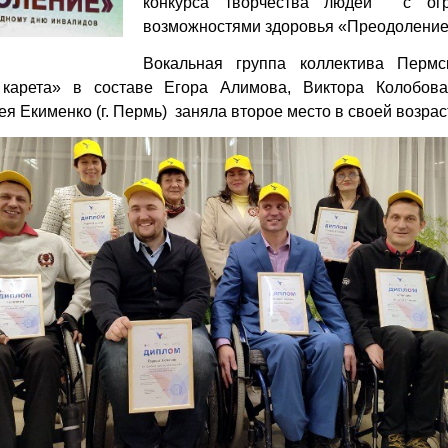
конкурса творчества людей с огр
возможностями здоровья «Преодоление
Вокальная группа коллектива Пермс
карета» в составе Егора Алимова, Виктора Колобова
я Екименко (г. Пермь) заняла второе место в своей возрас