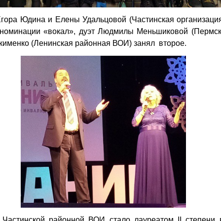
Егора Юдина и Елены Удальцовой (Частинская организаци
 номинации «вокал», дуэт Людмилы Меньшиковой (Пермс
кименко (Ленинская районная ВОИ) занял второе.
 Частинской районной ВОИ стало лауреатом II степени