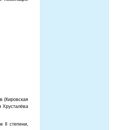
в (Кировская
ья Хрусталёва
 II степени,