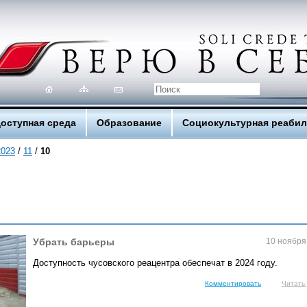
оступная среда
Образование
Социокультурная реаби
2023
/
11
/
10
Убрать барьеры
10 ноября
Доступность чусовского реацентра обеспечат в 2024 году.
Комментировать
Читать