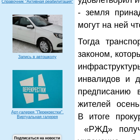
удовлетворил и
Справочник "Активная реабилитация"
- земля прина
могут на ней чт
Тогда транспо
законом, котор
Запись в автошколу
инфраструкт
инвалидов и д
предписанию 
жителей осень
Арт-галерея "Перекрестки".
В итоге прок
Виртуальная галерея
«РЖД» получ
Подписаться на новости