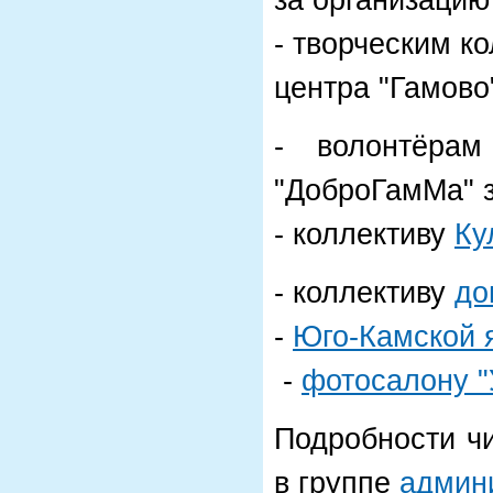
за организаци
- творческим к
центра "Гамово
- волонтёрам
"ДоброГамМа" з
- коллективу
Ку
- коллективу
до
-
Юго-Камской 
-
фотосалону 
Подробности ч
в группе
админ