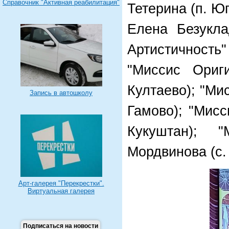
Справочник "Активная реабилитация"
Тетерина (п. Ю
Елена Безукла
Артистичность"
"Миссис Ориг
Култаево); "Ми
Запись в автошколу
Гамово); "Мисс
Кукуштан); 
Мордвинова (с.
Арт-галерея "Перекрестки".
Виртуальная галерея
Подписаться на новости