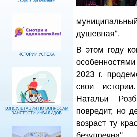
скоро в организации
муниципальн
душевная".
В этом году к
ИСТОРИИ УСПЕХА
особенностями
2023 г. проде
свои истории
Натальи Роз
КОНСУЛЬТАЦИИ ПО ВОПРОСАМ
повредит, но д
ЗАНЯТОСТИ ИНВАЛИДОВ
возраст ту кра
безупречна".