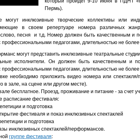
который пройдет 9-10 июня в ПДНТ «Г
Пермь).
ие могут инклюзивные творческие коллективы или инд
имеющие в своем репертуаре номера различных жанр
слово, песня и т.д. Номер должен быть качественным и п
с профессиональными педагогами, длительностью не более 
рманс могут представить инклюзивные театральные студии
ьные исполнители. Он должен быть качественным и по
с профессиональными педагогами, длительностью не более 
явке необходимо приложить видео номера или спектакля
о в зале, на сцене или другом месте).
але бесплатное. Проезд, проживание и питание - за счет у
е расписание фестиваля:
репетиции и подготовка
-открытие фестиваля и показ инклюзивных спектаклей
 репетиции и подготовка
оказы инклюзивных спектаклей/перформансов.
чной
группе фестиваля
: