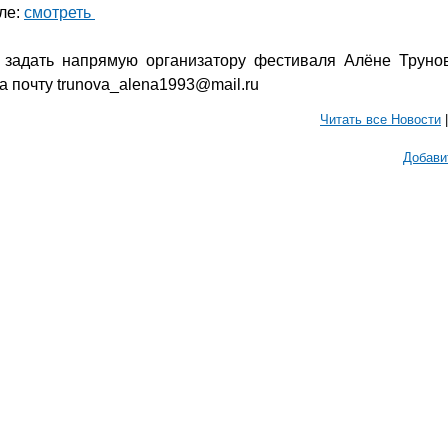
ле:
смотреть
задать напрямую организатору фестиваля Алёне Трунов
а почту trunova_alena1993@mail.ru
Читать все Новости
Добави