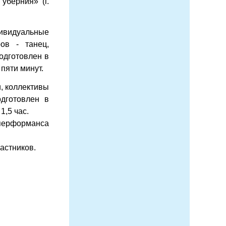
уберния» (г.
ивидуальные
ов - танец,
одготовлен в
пяти минут.
, коллективы
дготовлен в
1,5 час.
/перформанса
частников.