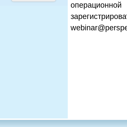
операционно
зарегистриро
webinar@perspek