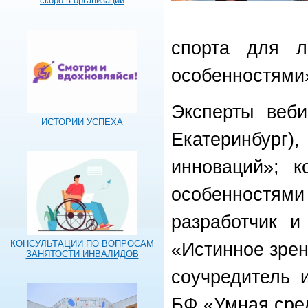
скоро в организации
спорта для 
особенностями
Эксперты веби
ИСТОРИИ УСПЕХА
Екатеринбург)
инноваций»; 
особенностями 
разработчик и
КОНСУЛЬТАЦИИ ПО ВОПРОСАМ
«Истинное зрен
ЗАНЯТОСТИ ИНВАЛИДОВ
соучредитель 
БФ «Умная сре