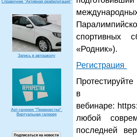
подготовивши
Справочник "Активная реабилитация"
международных
Паралимпийс
спортивных с
«Родник»).
Запись в автошколу
Регистрация
Протестируйте
в
вебинаре: https
Арт-галерея "Перекрестки".
Виртуальная галерея
любой совре
последней ве
Подписаться на новости