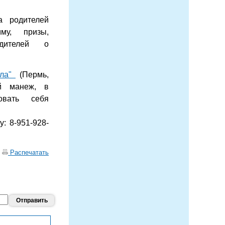
а родителей
му, призы,
дителей о
ола"
(Пермь,
ый манеж, в
овать себя
: 8-951-928-
|
Распечатать