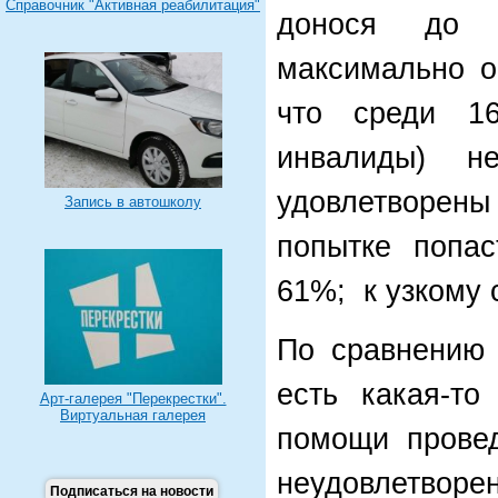
Справочник "Активная реабилитация"
донося до 
максимально о
что среди 1
инвалиды) н
удовлетворены
Запись в автошколу
попытке попас
61%; к узкому
По сравнению 
есть какая-то
Арт-галерея "Перекрестки".
Виртуальная галерея
помощи провед
неудовлетворе
Подписаться на новости