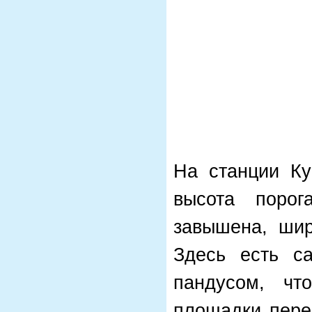
На станции Ку
высота поро
завышена, ши
Здесь есть са
пандусом, ч
площадки пере