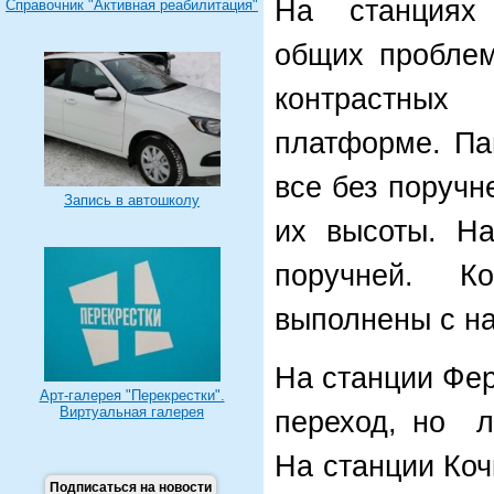
На станциях 
Справочник "Активная реабилитация"
общих проблем
контрастных
платформе. П
все без поручн
Запись в автошколу
их высоты. Н
поручней. К
выполнены с н
На станции Фе
Арт-галерея "Перекрестки".
Виртуальная галерея
переход, но л
На станции Коч
Подписаться на новости