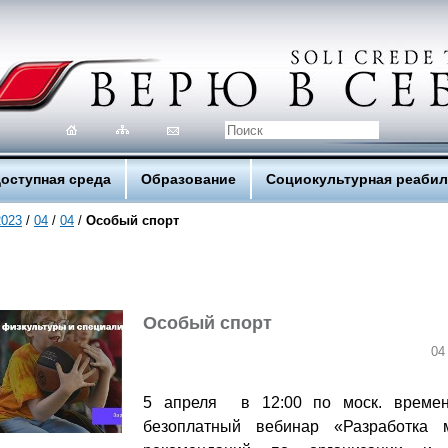
оступная среда
Образование
Социокультурная реаби
2023
/
04
/
04
/
Особый спорт
Особый спорт
04
5 апреля в 12:00 по моск. времен
безоплатный вебинар
«Разработка 