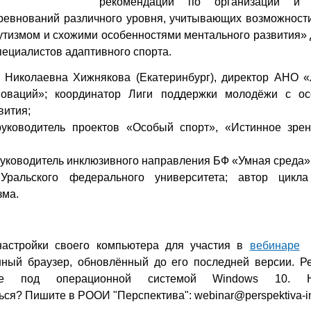
рекомендаций по организации и 
ревнований различного уровня, учитывающих возможност
утизмом и схожими особенностями ментального развития» 
пециалистов адаптивного спорта.
а Николаевна Хижнякова (Екатеринбург), директор АНО 
новаций»; координатор Лиги поддержки молодёжи с ос
вития;
руководитель проектов «Особый спорт», «Истинное зре
руководитель инклюзивного направления БФ «Умная среда»
 Уральского федерального университета; автор цикл
зма.
настройки своего компьютера для участия в
вебинаре
И
ный браузер, обновлённый до его последней версии. Р
me под операционной системой Windows 10. Н
ься? Пишите в РООИ "Перспектива": webinar@perspektiva-in