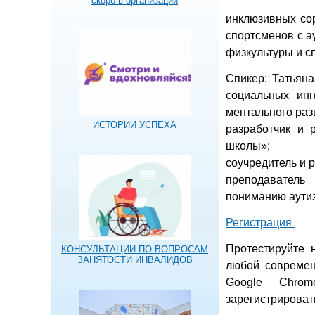
скоро в организации
инклюзивных со
спортсменов с а
физкультуры и с
Спикер: Татьян
социальных ин
ментального раз
ИСТОРИИ УСПЕХА
разработчик и 
школы»;
соучредитель и 
преподаватель
пониманию аути
Регистрация
Протестируйте 
КОНСУЛЬТАЦИИ ПО ВОПРОСАМ
ЗАНЯТОСТИ ИНВАЛИДОВ
любой современ
Google Chro
зарегистрироват