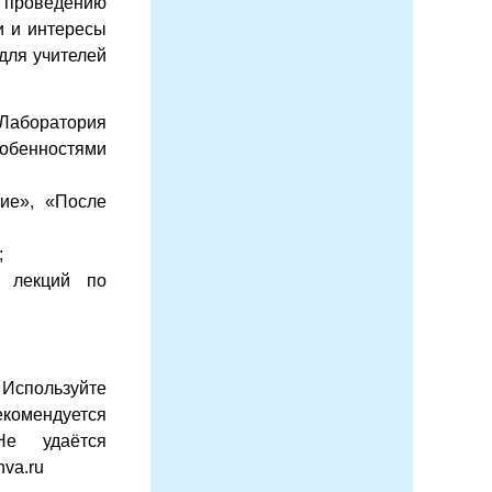
проведению
и и интересы
для учителей
«Лаборатория
обенностями
ние», «После
;
а лекций по
спользуйте
екомендуется
е удаётся
va.ru