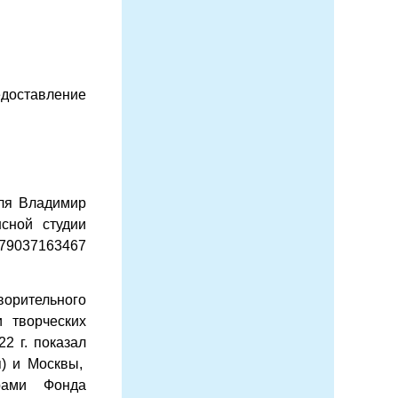
едоставление
аля Владимир
нсной студии
+79037163467
ворительного
 творческих
22 г. показал
я) и Москвы,
рами Фонда