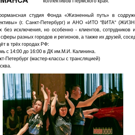
коллективов Пермского края.
формансная студия Фонда «Жизненный путь» в содруже
ективы» (г. Санкт-Петербург) и АНО «ИТО “ВИТА“ (ЖИЗНЬ
 без исключения, но особенно - клиентов, сотрудников 
феры разных городов и регионов, а также их друзей, сосед
ёт в трёх городах РФ:
ь с 14:00 до 16:00 в ДК им.М.И. Калинина.
кт-Петербург (мастер-классы с трансляцией)
сква.