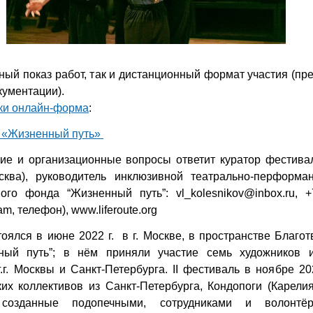
ный показ работ, так и дистанционный формат участия (пр
кументации).
ки онлайн-форма
:
 «Жизненный путь»
кие и организационные вопросы ответит куратор фестив
сква), руководитель инклюзивной театрально-перформа
ного фонда “Жизненный путь”: vl_kolesnikov@inbox.ru, 
am, телефон), www.liferoute.org
тоялся в июне 2022 г. в г. Москве, в пространстве Благот
ный путь”; в нём приняли участие семь художников и
г.г. Москвы и Санкт-Петербурга. II фестиваль в ноябре 20
их коллективов из Санкт-Петербурга, Кондопоги (Карели
 созданные подопечными, сотрудниками и волонтё