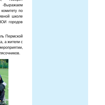
. -Выражаем
 комитету по
тивной школе
 ВОИ городов
ель Пермской
, а жители с
мероприятии,
лясочников.