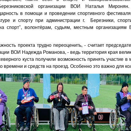
Березниковской организации ВОИ Наталья Миронян
дарность в помощи и проведении спортивного фестиваля
ьтуре и спорту при администрации г. Березники, спор
на спорт", волонтёрам, судьям, местным организациям
жность проекта трудно переоценить, - считает председат
ации ВОИ Надежда Романова, - ведь территория края велика
еверного куста получили возможность принять участие в 
го времени и средств на проезд. Особенно это важно для ко