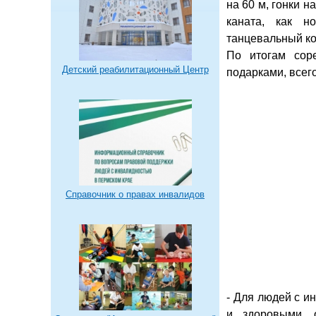
на 60 м, гонки н
каната, как н
танцевальный ко
По итогам сор
Детский реабилитационный Центр
подарками, всег
Справочник о правах инвалидов
- Для людей с и
и здоровыми, 