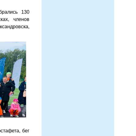
брались 130
ках, членов
сандровска,
стафета, бег