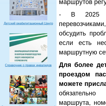
маршрутов рег
- В 2025 г
перевозчиками
Детский реабилитационный Центр
обсудить проб
если есть нео
маршрутную сет
Для более де
Справочник о правах инвалидов
проездом па
можете присл
обязательно 
маршрута, ном