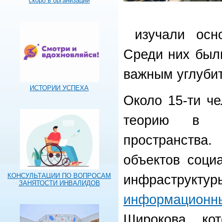
скоро в организации
изучали осно
Среди них был
важным углубит
ИСТОРИИ УСПЕХА
Около 15-ти че
теорию в с
пространства.
объектов соци
КОНСУЛЬТАЦИИ ПО ВОПРОСАМ
инфраструктур
ЗАНЯТОСТИ ИНВАЛИДОВ
информационны
Широкова, ко