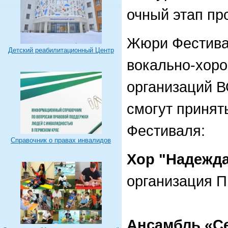
очный этап пр
Жюри Фестива
Детский реабилитационный Центр
вокально-хоро
организаций В
смогут принят
Фестиваля:
Справочник о правах инвалидов
Х️️ор "Надежд
организация 
Ансамбль «С