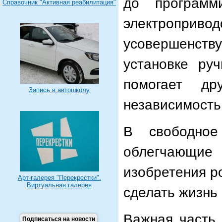
до программ
Справочник "Активная реабилитация"
электропри
усовершенств
установке ру
помогает д
Запись в автошколу
независимость
В свободное
облегчающи
изобретения р
Арт-галерея "Перекрестки".
Виртуальная галерея
сделать жизнь
Важная часть 
Подписаться на новости