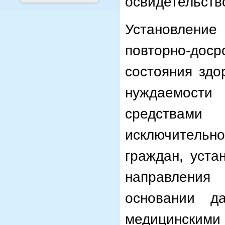
освидетельств
Установление
повторно-дос
состояния здо
нуждаемост
средствами 
исключитель
граждан, уста
направления
основании д
медицинскими 