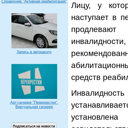
Справочник "Активная реабилитация"
Лицу, у кото
наступает в п
продлевают
инвалиднос
рекомендов
Запись в автошколу
абилитацион
средств реаби
Инвалидность
устанавлива
Арт-галерея "Перекрестки".
Виртуальная галерея
установлена
Подписаться на новости