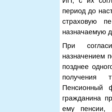
ИП, с их сог
период до нас
страховую п
назначаемую д
При соглас
назначением п
позднее одног
получения т
Пенсионный 
гражданина п
ему пенсии, 