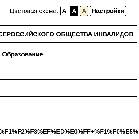
Цветовая схема:
A
A
A
Настройки
ВСЕРОССИЙСКОГО ОБЩЕСТВА ИНВАЛИДОВ
Образование
%F1%F2%F3%EF%ED%E0%FF+%F1%F0%E5%