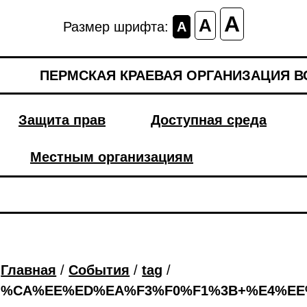
A
A
Размер шрифта:
A
ПЕРМСКАЯ КРАЕВАЯ ОРГАНИЗАЦИЯ 
Защита прав
Доступная среда
Местным организациям
Главная
/
События
/
tag
/
%CA%EE%ED%EA%F3%F0%F1%3B+%E4%EE