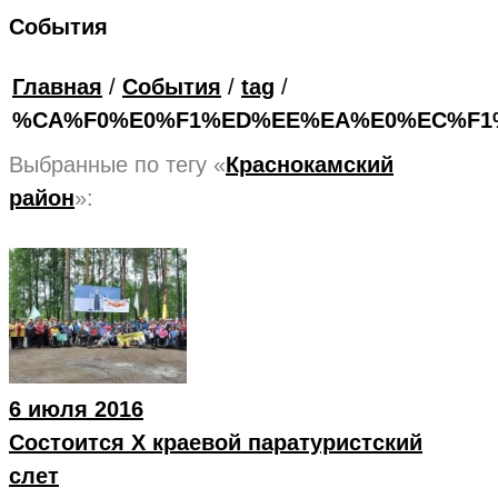
События
Главная
/
События
/
tag
/
%CA%F0%E0%F1%ED%EE%EA%E0%EC%F1
Выбранные по тегу «
Краснокамский
район
»:
6 июля 2016
Состоится Х краевой паратуристский
слет