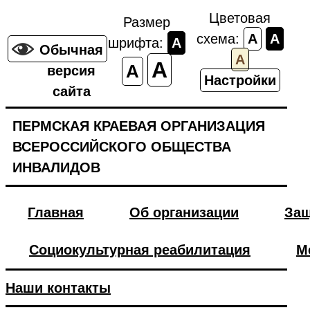
Цветовая
Размер
схема:
A
A
шрифта:
A
Обычная
A
A
A
версия
Настройки
сайта
ПЕРМСКАЯ КРАЕВАЯ ОРГАНИЗАЦИЯ
ВСЕРОССИЙСКОГО ОБЩЕСТВА
ИНВАЛИДОВ
Главная
Об организации
Защ
Социокультурная реабилитация
М
Наши контакты