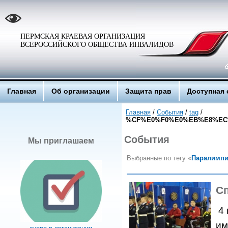
ПЕРМСКАЯ КРАЕВАЯ ОРГАНИЗАЦИЯ
ВСЕРОССИЙСКОГО ОБЩЕСТВА ИНВАЛИДОВ
Главная
Об организации
Защита прав
Доступная 
Главная
/
События
/
tag
/
%CF%E0%F0%E0%EB%E8%EC
События
Мы приглашаем
Выбранные по тегу «
Паралимпи
Сп
4 
им