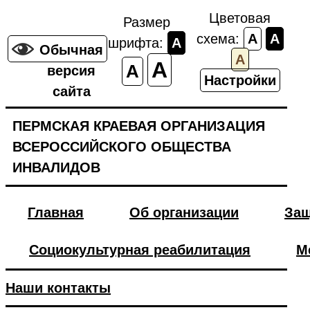
Цветовая
Размер
схема:
A
A
шрифта:
A
Обычная
A
A
A
версия
Настройки
сайта
ПЕРМСКАЯ КРАЕВАЯ ОРГАНИЗАЦИЯ
ВСЕРОССИЙСКОГО ОБЩЕСТВА
ИНВАЛИДОВ
Главная
Об организации
Защ
Социокультурная реабилитация
М
Наши контакты