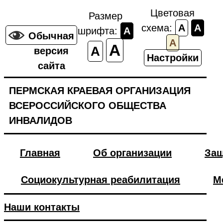
Цветовая
Размер
схема:
A
A
шрифта:
A
Обычная
A
A
A
версия
Настройки
сайта
ПЕРМСКАЯ КРАЕВАЯ ОРГАНИЗАЦИЯ
ВСЕРОССИЙСКОГО ОБЩЕСТВА
ИНВАЛИДОВ
Главная
Об организации
Защ
Социокультурная реабилитация
М
Наши контакты