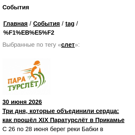
События
Главная
/
События
/
tag
/
%F1%EB%E5%F2
Выбранные по тегу «
слет
»:
30 июня 2026
Три дня, которые объединили сердца:
как прошёл XIX Паратурслёт в Прикамье
С 26 по 28 июня берег реки Бабки в