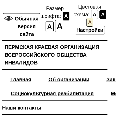
Цветовая
Размер
схема:
A
A
шрифта:
A
Обычная
A
A
A
версия
Настройки
сайта
ПЕРМСКАЯ КРАЕВАЯ ОРГАНИЗАЦИЯ
ВСЕРОССИЙСКОГО ОБЩЕСТВА
ИНВАЛИДОВ
Главная
Об организации
Защ
Социокультурная реабилитация
М
Наши контакты