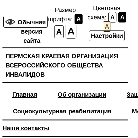
Цветовая
Размер
схема:
A
A
шрифта:
A
Обычная
A
A
A
версия
Настройки
сайта
ПЕРМСКАЯ КРАЕВАЯ ОРГАНИЗАЦИЯ
ВСЕРОССИЙСКОГО ОБЩЕСТВА
ИНВАЛИДОВ
Главная
Об организации
Защ
Социокультурная реабилитация
М
Наши контакты