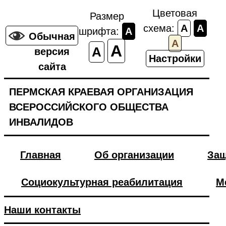
Цветовая
Размер
схема:
A
A
шрифта:
A
Обычная
A
A
A
версия
Настройки
сайта
ПЕРМСКАЯ КРАЕВАЯ ОРГАНИЗАЦИЯ
ВСЕРОССИЙСКОГО ОБЩЕСТВА
ИНВАЛИДОВ
Главная
Об организации
Защ
Социокультурная реабилитация
М
Наши контакты