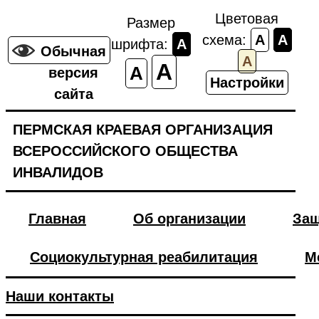
Цветовая
Размер
схема:
A
A
шрифта:
A
Обычная
A
A
A
версия
Настройки
сайта
ПЕРМСКАЯ КРАЕВАЯ ОРГАНИЗАЦИЯ
ВСЕРОССИЙСКОГО ОБЩЕСТВА
ИНВАЛИДОВ
Главная
Об организации
Защ
Социокультурная реабилитация
М
Наши контакты