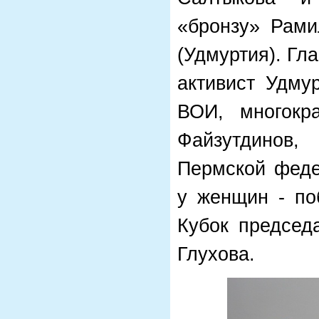
«бронзу» Рами
(Удмуртия). Гл
активист Удму
ВОИ, многокр
Файзутдинов
Пермской феде
у женщин - по
Кубок председ
Глухова.