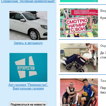
Справочник "Активная реабилитация"
Ви
Кун
Запись в автошколу
Оце
До 
сто
Тих
Арт-галерея "Перекрестки".
Пер
Виртуальная галерея
бас
Подписаться на новости