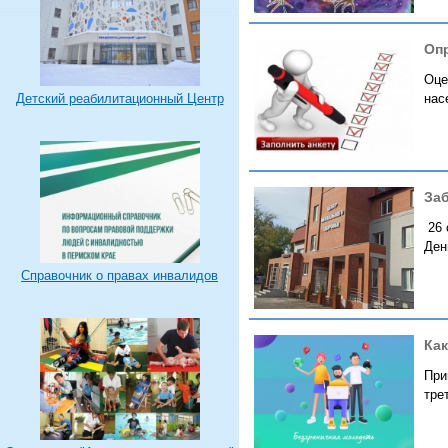
Опр
Оце
Детский реабилитационный Центр
нас
За
26 
Ден
Справочник о правах инвалидов
Как
При
тре