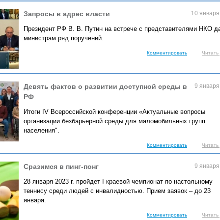
Запросы в адрес власти
10 января
Президент РФ В. В. Путин на встрече с представителями НКО д
министрам ряд поручений.
Комментировать
Читать
Девять фактов о развитии доступной среды в
9 января
РФ
Итоги IV Всероссийской конференции «Актуальные вопросы
организации безбарьерной среды для маломобильных групп
населения".
Комментировать
Читать
Сразимся в пинг-понг
9 января
28 января 2023 г. пройдет I краевой чемпионат по настольному
теннису среди людей с инвалидностью. Прием заявок – до 23
января.
Комментировать
Читать