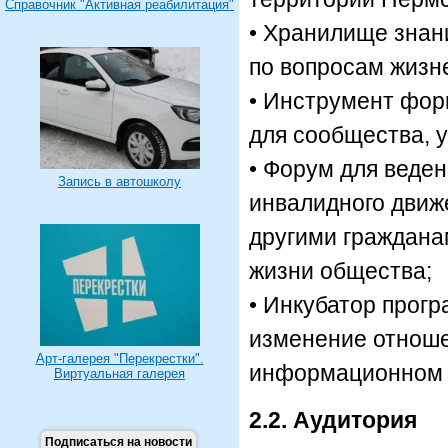
Справочник "Активная реабилитация"
• Хранилище зна
по вопросам жизн
• Инструмент фор
для сообщества, 
• Форум для веден
Запись в автошколу
инвалидного движ
другими граждана
жизни общества;
• Инкубатор прогр
изменение отноше
Арт-галерея "Перекрестки".
информационном 
Виртуальная галерея
2.2. Аудитория
Подписаться на новости