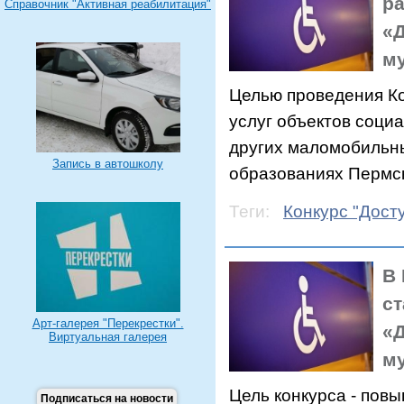
ра
Справочник "Активная реабилитация"
«Д
м
Целью проведения Ко
услуг объектов соци
других маломобильн
Запись в автошколу
образованиях Пермск
Теги:
Конкурс "Дост
В 
ст
Арт-галерея "Перекрестки".
«Д
Виртуальная галерея
м
Цель конкурса - пов
Подписаться на новости