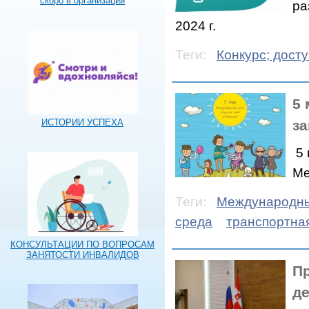
скоро в организации
ра
2024 г.
Теги:
Конкурс; дост
5 
з
ИСТОРИИ УСПЕХА
5 
Ме
Теги:
Международны
среда
транспортна
КОНСУЛЬТАЦИИ ПО ВОПРОСАМ
ЗАНЯТОСТИ ИНВАЛИДОВ
П
де