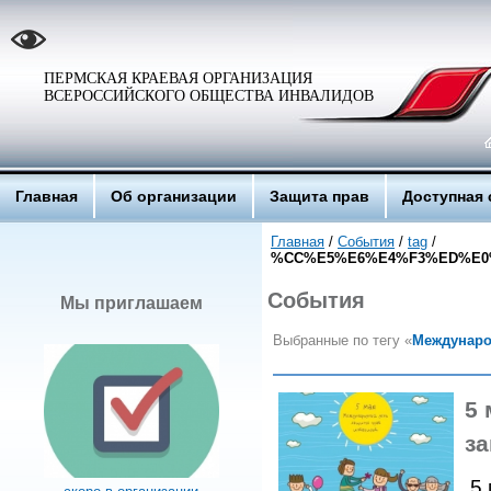
ПЕРМСКАЯ КРАЕВАЯ ОРГАНИЗАЦИЯ
ВСЕРОССИЙСКОГО ОБЩЕСТВА ИНВАЛИДОВ
Главная
Об организации
Защита прав
Доступная 
Главная
/
События
/
tag
/
%CC%E5%E6%E4%F3%ED%E0
События
Мы приглашаем
Выбранные по тегу «
Междунаро
5 
з
5 